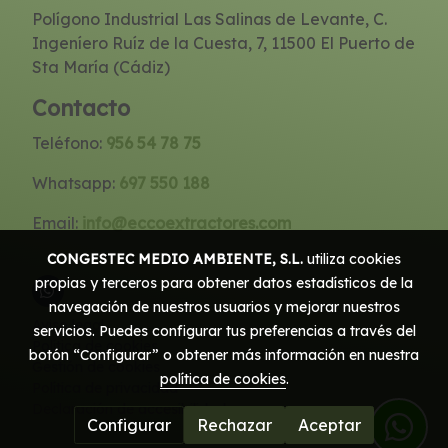
Polígono Industrial Las Salinas de Levante, C.
Ingeníero Ruíz de la Cuesta, 7, 11500 El Puerto de
Sta María (Cádiz)
Contacto
Teléfono:
956 54 78 75
Whatsapp:
697 550 188
Email:
info@eccoextractores.com
CONGESTEC MEDIO AMBIENTE, S.L.
utiliza cookies
propias y terceros para obtener datos estadísticos de la
navegación de nuestros usuarios y mejorar nuestros
Aviso legal
servicios. Puedes configurar tus preferencias a través del
Política de cookies
botón “Configurar” o obtener más información en nuestra
Gestión de cookies
política de cookies
.
Política de privacidad
Declaración de accesibilidad
Configurar
Rechazar
Aceptar