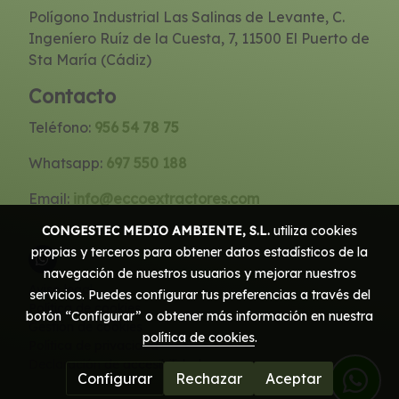
Polígono Industrial Las Salinas de Levante, C.
Ingeníero Ruíz de la Cuesta, 7, 11500 El Puerto de
Sta María (Cádiz)
Contacto
Teléfono:
956 54 78 75
Whatsapp:
697 550 188
Email:
info@eccoextractores.com
CONGESTEC MEDIO AMBIENTE, S.L.
utiliza cookies
propias y terceros para obtener datos estadísticos de la
navegación de nuestros usuarios y mejorar nuestros
Aviso legal
servicios. Puedes configurar tus preferencias a través del
Política de cookies
botón “Configurar” o obtener más información en nuestra
Gestión de cookies
política de cookies
.
Política de privacidad
Declaración de accesibilidad
Configurar
Rechazar
Aceptar