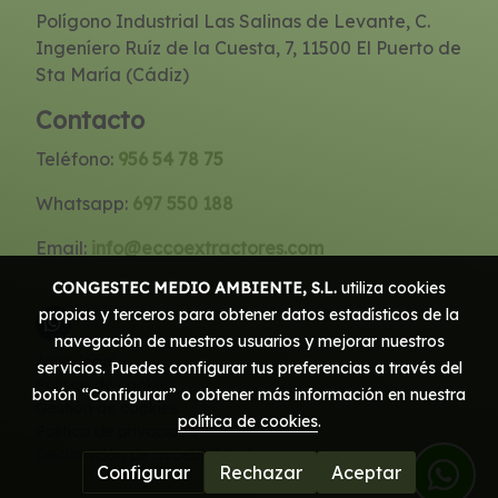
Polígono Industrial Las Salinas de Levante, C.
Ingeníero Ruíz de la Cuesta, 7, 11500 El Puerto de
Sta María (Cádiz)
Contacto
Teléfono:
956 54 78 75
Whatsapp:
697 550 188
Email:
info@eccoextractores.com
CONGESTEC MEDIO AMBIENTE, S.L.
utiliza cookies
propias y terceros para obtener datos estadísticos de la
navegación de nuestros usuarios y mejorar nuestros
Aviso legal
servicios. Puedes configurar tus preferencias a través del
Política de cookies
botón “Configurar” o obtener más información en nuestra
Gestión de cookies
política de cookies
.
Política de privacidad
Declaración de accesibilidad
Configurar
Rechazar
Aceptar