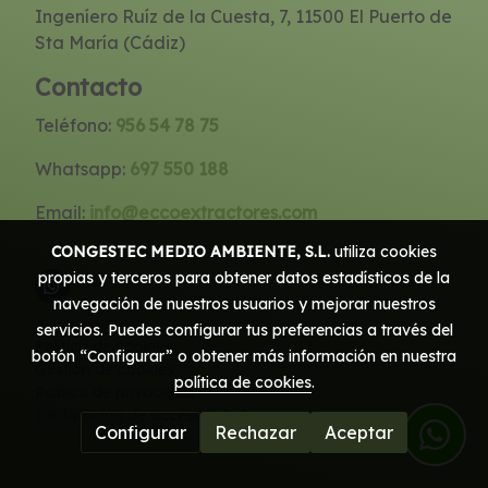
Ingeníero Ruíz de la Cuesta, 7, 11500 El Puerto de
Sta María (Cádiz)
Contacto
Teléfono:
956 54 78 75
Whatsapp:
697 550 188
Email:
info@eccoextractores.com
CONGESTEC MEDIO AMBIENTE, S.L.
utiliza cookies
propias y terceros para obtener datos estadísticos de la
navegación de nuestros usuarios y mejorar nuestros
Aviso legal
servicios. Puedes configurar tus preferencias a través del
Política de cookies
botón “Configurar” o obtener más información en nuestra
Gestión de cookies
política de cookies
.
Política de privacidad
Declaración de accesibilidad
Configurar
Rechazar
Aceptar