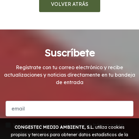
VOLVER ATRÁS
Suscríbete
Regístrate con tu correo electrónico y recibe
actualizaciones y noticias directamente en tu bandeja
de entrada
He leído y acepto la información básica sobre
CONGESTEC MEDIO AMBIENTE, S.L.
utiliza cookies
protección de datos asi como
el aviso legal
y
la
propias y terceros para obtener datos estadísticos de la