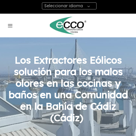
Seleccionar idioma
Los Extractores Eólicos
solución para los malos
olores en las cocinas y
baños en una Comunidad
en la Bahía de Cádiz
(Cádiz)