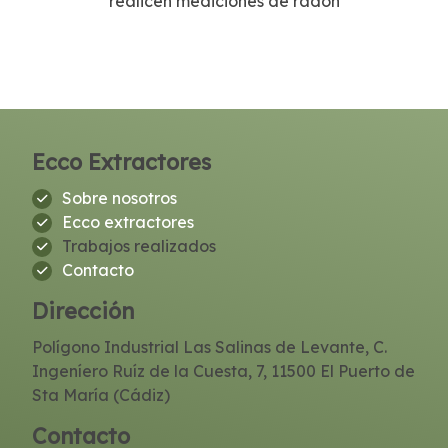
realicen mediciones de radón
Ecco Extractores
Sobre nosotros
Ecco extractores
Trabajos realizados
Contacto
Dirección
Polígono Industrial Las Salinas de Levante, C.
Ingeníero Ruíz de la Cuesta, 7, 11500 El Puerto de
Sta María (Cádiz)
Contacto