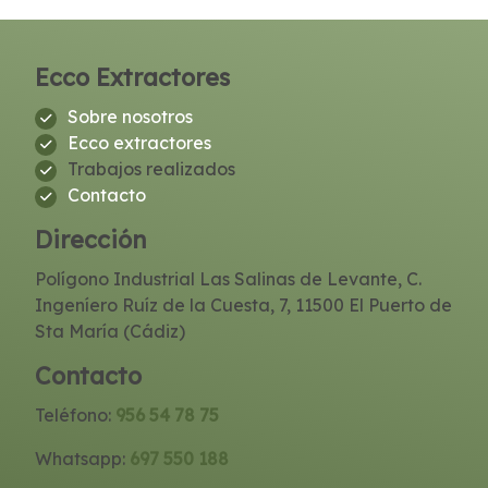
Ecco Extractores
Sobre nosotros
Ecco extractores
Trabajos realizados
Contacto
Dirección
Polígono Industrial Las Salinas de Levante, C.
Ingeníero Ruíz de la Cuesta, 7, 11500 El Puerto de
Sta María (Cádiz)
Contacto
Teléfono:
956 54 78 75
Whatsapp:
697 550 188